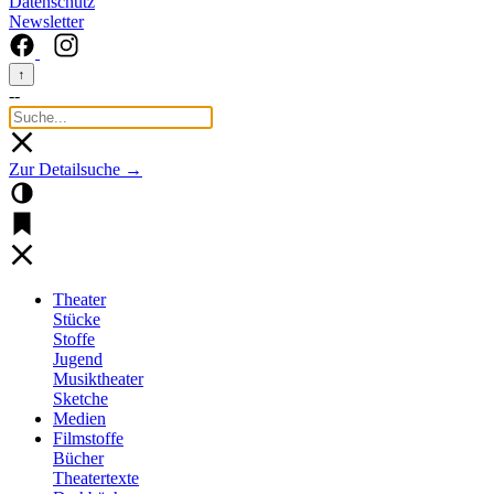
Datenschutz
Newsletter
↑
--
Zur Detailsuche →
Theater
Stücke
Stoffe
Jugend
Musiktheater
Sketche
Medien
Filmstoffe
Bücher
Theatertexte