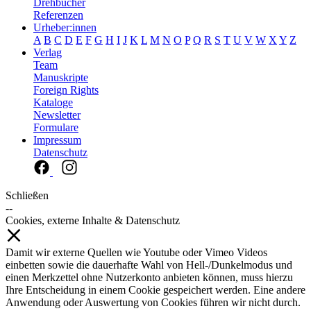
Drehbücher
Referenzen
Urheber:innen
A
B
C
D
E
F
G
H
I
J
K
L
M
N
O
P
Q
R
S
T
U
V
W
X
Y
Z
Verlag
Team
Manuskripte
Foreign Rights
Kataloge
Newsletter
Formulare
Impressum
Datenschutz
Schließen
--
Cookies, externe Inhalte & Datenschutz
Damit wir externe Quellen wie Youtube oder Vimeo Videos
einbetten sowie die dauerhafte Wahl von Hell-/Dunkelmodus und
einen Merkzettel ohne Nutzerkonto anbieten können, muss hierzu
Ihre Entscheidung in einem Cookie gespeichert werden. Eine andere
Anwendung oder Auswertung von Cookies führen wir nicht durch.