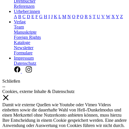
Drehbücher
Referenzen
Urheber:innen
A
B
C
D
E
F
G
H
I
J
K
L
M
N
O
P
Q
R
S
T
U
V
W
X
Y
Z
Verlag
Team
Manuskripte
Foreign Rights
Kataloge
Newsletter
Formulare
Impressum
Datenschutz
Schließen
--
Cookies, externe Inhalte & Datenschutz
Damit wir externe Quellen wie Youtube oder Vimeo Videos
einbetten sowie die dauerhafte Wahl von Hell-/Dunkelmodus und
einen Merkzettel ohne Nutzerkonto anbieten können, muss hierzu
Ihre Entscheidung in einem Cookie gespeichert werden. Eine andere
Anwendung oder Auswertung von Cookies führen wir nicht durch.