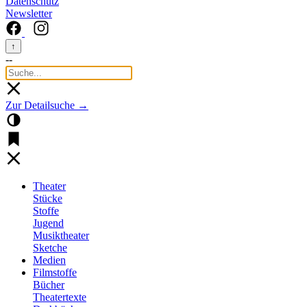
Datenschutz
Newsletter
↑
--
Zur Detailsuche →
Theater
Stücke
Stoffe
Jugend
Musiktheater
Sketche
Medien
Filmstoffe
Bücher
Theatertexte