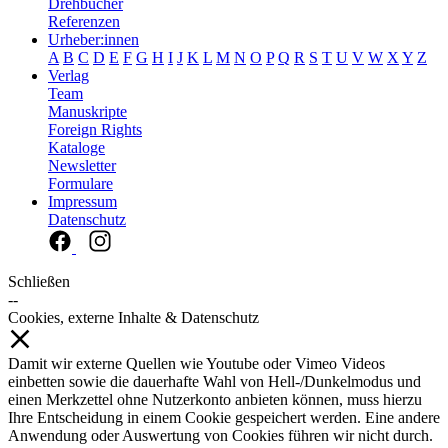
Drehbücher
Referenzen
Urheber:innen
A
B
C
D
E
F
G
H
I
J
K
L
M
N
O
P
Q
R
S
T
U
V
W
X
Y
Z
Verlag
Team
Manuskripte
Foreign Rights
Kataloge
Newsletter
Formulare
Impressum
Datenschutz
Schließen
--
Cookies, externe Inhalte & Datenschutz
Damit wir externe Quellen wie Youtube oder Vimeo Videos
einbetten sowie die dauerhafte Wahl von Hell-/Dunkelmodus und
einen Merkzettel ohne Nutzerkonto anbieten können, muss hierzu
Ihre Entscheidung in einem Cookie gespeichert werden. Eine andere
Anwendung oder Auswertung von Cookies führen wir nicht durch.