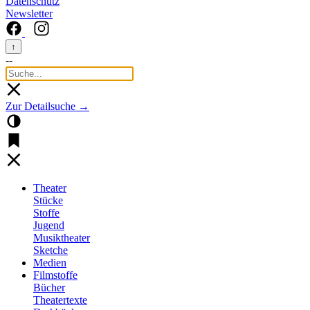
Datenschutz
Newsletter
↑
--
Zur Detailsuche →
Theater
Stücke
Stoffe
Jugend
Musiktheater
Sketche
Medien
Filmstoffe
Bücher
Theatertexte