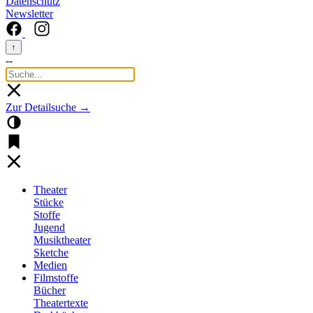
Datenschutz
Newsletter
↑
--
Zur Detailsuche →
Theater
Stücke
Stoffe
Jugend
Musiktheater
Sketche
Medien
Filmstoffe
Bücher
Theatertexte