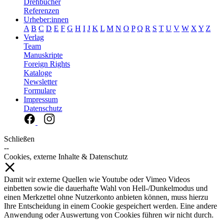
Drehbücher
Referenzen
Urheber:innen
A
B
C
D
E
F
G
H
I
J
K
L
M
N
O
P
Q
R
S
T
U
V
W
X
Y
Z
Verlag
Team
Manuskripte
Foreign Rights
Kataloge
Newsletter
Formulare
Impressum
Datenschutz
Schließen
--
Cookies, externe Inhalte & Datenschutz
Damit wir externe Quellen wie Youtube oder Vimeo Videos
einbetten sowie die dauerhafte Wahl von Hell-/Dunkelmodus und
einen Merkzettel ohne Nutzerkonto anbieten können, muss hierzu
Ihre Entscheidung in einem Cookie gespeichert werden. Eine andere
Anwendung oder Auswertung von Cookies führen wir nicht durch.