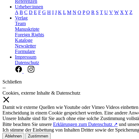
Referenzen
Urheber:innen
A
B
C
D
E
F
G
H
I
J
K
L
M
N
O
P
Q
R
S
T
U
V
W
X
Y
Z
Verlag
Team
Manuskripte
Foreign Rights
Kataloge
Newsletter
Formulare
Impressum
Datenschutz
Schließen
--
Cookies, externe Inhalte & Datenschutz
Damit wir externe Quellen wie Youtube oder Vimeo Videos einbetten
Entscheidung in einem Cookie gespeichert werden. Eine andere Anw
Unsere Inhalte sind für Sie auch ohne eine solche Zustimmung vollstä
Bitte beachten Sie unsere
Erklärungen zum Datenschutz ↗
und unse
Ich stimme der Einbettung von Inhalten Dritter sowie der Speicherun
Ablehnen
Zustimmen