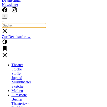
Datenschutz
Newsletter
↑
--
Zur Detailsuche →
Theater
Stücke
Stoffe
Jugend
Musiktheater
Sketche
Medien
Filmstoffe
Bücher
Theatertexte