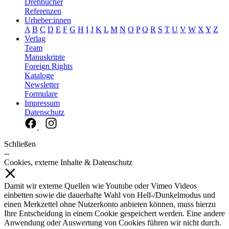
Drehbücher
Referenzen
Urheber:innen
A
B
C
D
E
F
G
H
I
J
K
L
M
N
O
P
Q
R
S
T
U
V
W
X
Y
Z
Verlag
Team
Manuskripte
Foreign Rights
Kataloge
Newsletter
Formulare
Impressum
Datenschutz
Schließen
--
Cookies, externe Inhalte & Datenschutz
Damit wir externe Quellen wie Youtube oder Vimeo Videos
einbetten sowie die dauerhafte Wahl von Hell-/Dunkelmodus und
einen Merkzettel ohne Nutzerkonto anbieten können, muss hierzu
Ihre Entscheidung in einem Cookie gespeichert werden. Eine andere
Anwendung oder Auswertung von Cookies führen wir nicht durch.