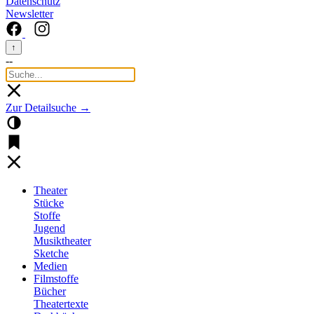
Datenschutz
Newsletter
↑
--
Zur Detailsuche →
Theater
Stücke
Stoffe
Jugend
Musiktheater
Sketche
Medien
Filmstoffe
Bücher
Theatertexte