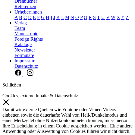
Drehbücher
Referenzen
Urheber:innen
A
B
C
D
E
F
G
H
I
J
K
L
M
N
O
P
Q
R
S
T
U
V
W
X
Y
Z
Verlag
Team
Manuskripte
Foreign Rights
Kataloge
Newsletter
Formulare
Impressum
Datenschutz
Schließen
--
Cookies, externe Inhalte & Datenschutz
Damit wir externe Quellen wie Youtube oder Vimeo Videos
einbetten sowie die dauerhafte Wahl von Hell-/Dunkelmodus und
einen Merkzettel ohne Nutzerkonto anbieten können, muss hierzu
Ihre Entscheidung in einem Cookie gespeichert werden. Eine andere
Anwendung oder Auswertung von Cookies führen wir nicht durch.