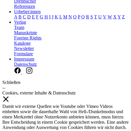
Drehbücher
Referenzen
Urheber:innen
A
B
C
D
E
F
G
H
I
J
K
L
M
N
O
P
Q
R
S
T
U
V
W
X
Y
Z
Verlag
Team
Manuskripte
Foreign Rights
Kataloge
Newsletter
Formulare
Impressum
Datenschutz
Schließen
--
Cookies, externe Inhalte & Datenschutz
Damit wir externe Quellen wie Youtube oder Vimeo Videos
einbetten sowie die dauerhafte Wahl von Hell-/Dunkelmodus und
einen Merkzettel ohne Nutzerkonto anbieten können, muss hierzu
Ihre Entscheidung in einem Cookie gespeichert werden. Eine andere
Anwendung oder Auswertung von Cookies führen wir nicht durch.