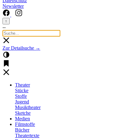
Datenschutz
Newsletter
↑
--
Zur Detailsuche →
Theater
Stücke
Stoffe
Jugend
Musiktheater
Sketche
Medien
Filmstoffe
Bücher
Theatertexte