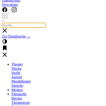
Datenschutz
Newsletter
↑
--
Zur Detailsuche →
Theater
Stücke
Stoffe
Jugend
Musiktheater
Sketche
Medien
Filmstoffe
Bücher
Theatertexte