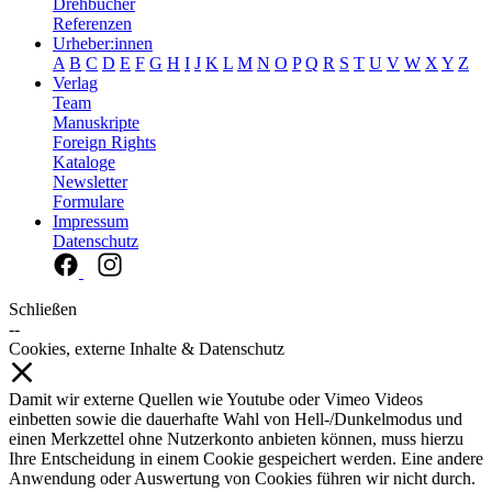
Drehbücher
Referenzen
Urheber:innen
A
B
C
D
E
F
G
H
I
J
K
L
M
N
O
P
Q
R
S
T
U
V
W
X
Y
Z
Verlag
Team
Manuskripte
Foreign Rights
Kataloge
Newsletter
Formulare
Impressum
Datenschutz
Schließen
--
Cookies, externe Inhalte & Datenschutz
Damit wir externe Quellen wie Youtube oder Vimeo Videos
einbetten sowie die dauerhafte Wahl von Hell-/Dunkelmodus und
einen Merkzettel ohne Nutzerkonto anbieten können, muss hierzu
Ihre Entscheidung in einem Cookie gespeichert werden. Eine andere
Anwendung oder Auswertung von Cookies führen wir nicht durch.