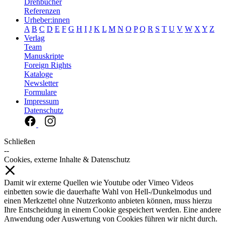
Drehbücher
Referenzen
Urheber:innen
A
B
C
D
E
F
G
H
I
J
K
L
M
N
O
P
Q
R
S
T
U
V
W
X
Y
Z
Verlag
Team
Manuskripte
Foreign Rights
Kataloge
Newsletter
Formulare
Impressum
Datenschutz
Schließen
--
Cookies, externe Inhalte & Datenschutz
Damit wir externe Quellen wie Youtube oder Vimeo Videos
einbetten sowie die dauerhafte Wahl von Hell-/Dunkelmodus und
einen Merkzettel ohne Nutzerkonto anbieten können, muss hierzu
Ihre Entscheidung in einem Cookie gespeichert werden. Eine andere
Anwendung oder Auswertung von Cookies führen wir nicht durch.