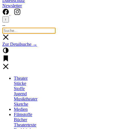
Datenschutz
Newsletter
↑
--
Zur Detailsuche →
Theater
Stücke
Stoffe
Jugend
Musiktheater
Sketche
Medien
Filmstoffe
Bücher
Theatertexte