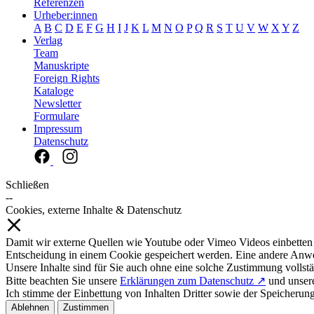
Referenzen
Urheber:innen
A
B
C
D
E
F
G
H
I
J
K
L
M
N
O
P
Q
R
S
T
U
V
W
X
Y
Z
Verlag
Team
Manuskripte
Foreign Rights
Kataloge
Newsletter
Formulare
Impressum
Datenschutz
Schließen
--
Cookies, externe Inhalte & Datenschutz
Damit wir externe Quellen wie Youtube oder Vimeo Videos einbetten
Entscheidung in einem Cookie gespeichert werden. Eine andere Anw
Unsere Inhalte sind für Sie auch ohne eine solche Zustimmung vollstä
Bitte beachten Sie unsere
Erklärungen zum Datenschutz ↗
und unse
Ich stimme der Einbettung von Inhalten Dritter sowie der Speicherun
Ablehnen
Zustimmen