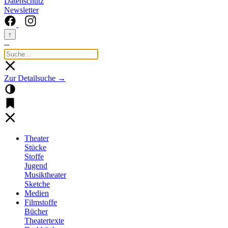
Datenschutz
Newsletter
↑
--
Zur Detailsuche →
Theater
Stücke
Stoffe
Jugend
Musiktheater
Sketche
Medien
Filmstoffe
Bücher
Theatertexte