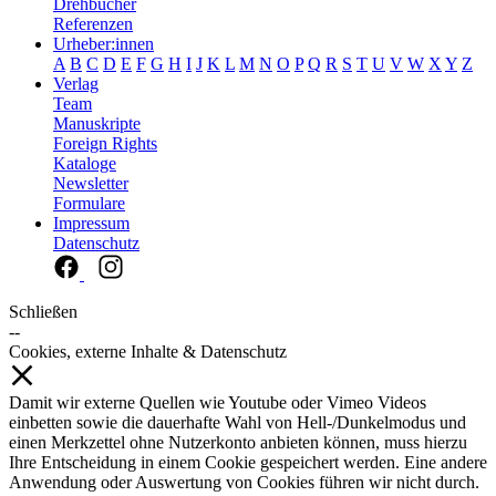
Drehbücher
Referenzen
Urheber:innen
A
B
C
D
E
F
G
H
I
J
K
L
M
N
O
P
Q
R
S
T
U
V
W
X
Y
Z
Verlag
Team
Manuskripte
Foreign Rights
Kataloge
Newsletter
Formulare
Impressum
Datenschutz
Schließen
--
Cookies, externe Inhalte & Datenschutz
Damit wir externe Quellen wie Youtube oder Vimeo Videos
einbetten sowie die dauerhafte Wahl von Hell-/Dunkelmodus und
einen Merkzettel ohne Nutzerkonto anbieten können, muss hierzu
Ihre Entscheidung in einem Cookie gespeichert werden. Eine andere
Anwendung oder Auswertung von Cookies führen wir nicht durch.