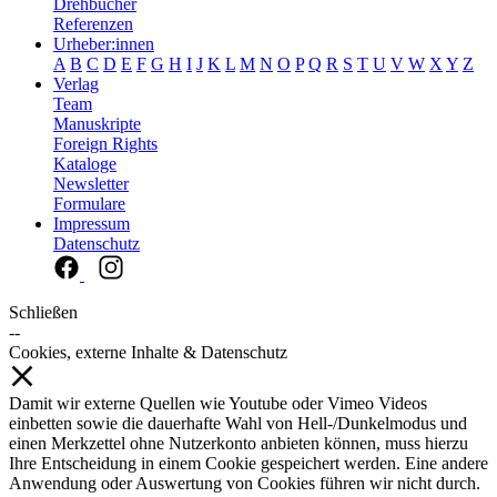
Drehbücher
Referenzen
Urheber:innen
A
B
C
D
E
F
G
H
I
J
K
L
M
N
O
P
Q
R
S
T
U
V
W
X
Y
Z
Verlag
Team
Manuskripte
Foreign Rights
Kataloge
Newsletter
Formulare
Impressum
Datenschutz
Schließen
--
Cookies, externe Inhalte & Datenschutz
Damit wir externe Quellen wie Youtube oder Vimeo Videos
einbetten sowie die dauerhafte Wahl von Hell-/Dunkelmodus und
einen Merkzettel ohne Nutzerkonto anbieten können, muss hierzu
Ihre Entscheidung in einem Cookie gespeichert werden. Eine andere
Anwendung oder Auswertung von Cookies führen wir nicht durch.