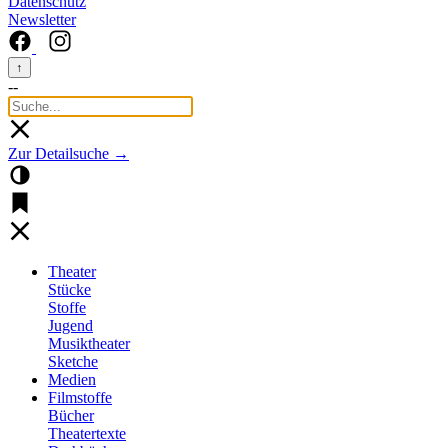
Datenschutz
Newsletter
↑
--
Zur Detailsuche →
Theater
Stücke
Stoffe
Jugend
Musiktheater
Sketche
Medien
Filmstoffe
Bücher
Theatertexte