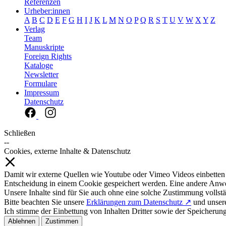
Referenzen
Urheber:innen
A
B
C
D
E
F
G
H
I
J
K
L
M
N
O
P
Q
R
S
T
U
V
W
X
Y
Z
Verlag
Team
Manuskripte
Foreign Rights
Kataloge
Newsletter
Formulare
Impressum
Datenschutz
Schließen
--
Cookies, externe Inhalte & Datenschutz
Damit wir externe Quellen wie Youtube oder Vimeo Videos einbetten
Entscheidung in einem Cookie gespeichert werden. Eine andere Anw
Unsere Inhalte sind für Sie auch ohne eine solche Zustimmung vollstä
Bitte beachten Sie unsere
Erklärungen zum Datenschutz ↗
und unse
Ich stimme der Einbettung von Inhalten Dritter sowie der Speicherun
Ablehnen
Zustimmen