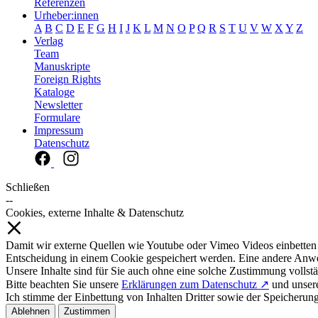
Referenzen
Urheber:innen
A
B
C
D
E
F
G
H
I
J
K
L
M
N
O
P
Q
R
S
T
U
V
W
X
Y
Z
Verlag
Team
Manuskripte
Foreign Rights
Kataloge
Newsletter
Formulare
Impressum
Datenschutz
Schließen
--
Cookies, externe Inhalte & Datenschutz
Damit wir externe Quellen wie Youtube oder Vimeo Videos einbetten
Entscheidung in einem Cookie gespeichert werden. Eine andere Anw
Unsere Inhalte sind für Sie auch ohne eine solche Zustimmung vollstä
Bitte beachten Sie unsere
Erklärungen zum Datenschutz ↗
und unse
Ich stimme der Einbettung von Inhalten Dritter sowie der Speicherun
Ablehnen
Zustimmen