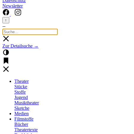
Datenschutz
Newsletter
↑
--
Zur Detailsuche →
Theater
Stücke
Stoffe
Jugend
Musiktheater
Sketche
Medien
Filmstoffe
Bücher
Theatertexte