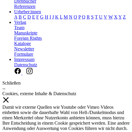
Drehbücher
Referenzen
Urheber:innen
A
B
C
D
E
F
G
H
I
J
K
L
M
N
O
P
Q
R
S
T
U
V
W
X
Y
Z
Verlag
Team
Manuskripte
Foreign Rights
Kataloge
Newsletter
Formulare
Impressum
Datenschutz
Schließen
--
Cookies, externe Inhalte & Datenschutz
Damit wir externe Quellen wie Youtube oder Vimeo Videos
einbetten sowie die dauerhafte Wahl von Hell-/Dunkelmodus und
einen Merkzettel ohne Nutzerkonto anbieten können, muss hierzu
Ihre Entscheidung in einem Cookie gespeichert werden. Eine andere
Anwendung oder Auswertung von Cookies führen wir nicht durch.