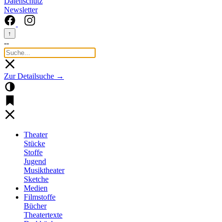
Datenschutz
Newsletter
↑
--
Zur Detailsuche →
Theater
Stücke
Stoffe
Jugend
Musiktheater
Sketche
Medien
Filmstoffe
Bücher
Theatertexte