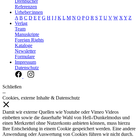
Drehbücher
Referenzen
Urheber:innen
A
B
C
D
E
F
G
H
I
J
K
L
M
N
O
P
Q
R
S
T
U
V
W
X
Y
Z
Verlag
Team
Manuskripte
Foreign Rights
Kataloge
Newsletter
Formulare
Impressum
Datenschutz
Schließen
--
Cookies, externe Inhalte & Datenschutz
Damit wir externe Quellen wie Youtube oder Vimeo Videos
einbetten sowie die dauerhafte Wahl von Hell-/Dunkelmodus und
einen Merkzettel ohne Nutzerkonto anbieten können, muss hierzu
Ihre Entscheidung in einem Cookie gespeichert werden. Eine andere
Anwendung oder Auswertung von Cookies führen wir nicht durch.