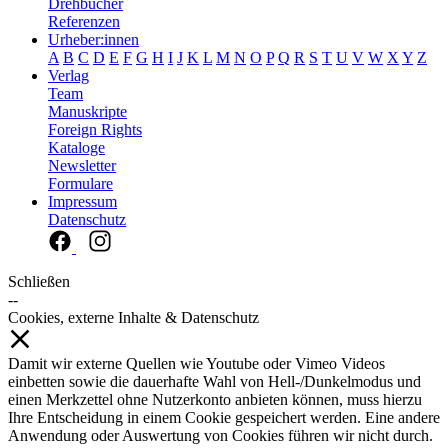
Drehbücher
Referenzen
Urheber:innen
A
B
C
D
E
F
G
H
I
J
K
L
M
N
O
P
Q
R
S
T
U
V
W
X
Y
Z
Verlag
Team
Manuskripte
Foreign Rights
Kataloge
Newsletter
Formulare
Impressum
Datenschutz
Schließen
--
Cookies, externe Inhalte & Datenschutz
Damit wir externe Quellen wie Youtube oder Vimeo Videos
einbetten sowie die dauerhafte Wahl von Hell-/Dunkelmodus und
einen Merkzettel ohne Nutzerkonto anbieten können, muss hierzu
Ihre Entscheidung in einem Cookie gespeichert werden. Eine andere
Anwendung oder Auswertung von Cookies führen wir nicht durch.