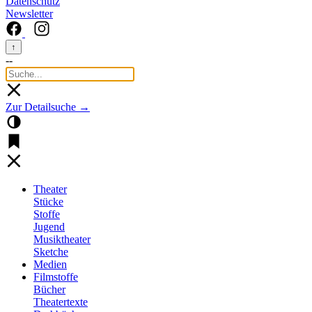
Datenschutz
Newsletter
↑
--
Zur Detailsuche →
Theater
Stücke
Stoffe
Jugend
Musiktheater
Sketche
Medien
Filmstoffe
Bücher
Theatertexte