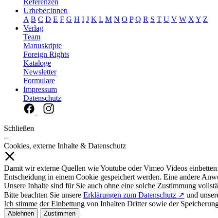
Referenzen
Urheber:innen
A
B
C
D
E
F
G
H
I
J
K
L
M
N
O
P
Q
R
S
T
U
V
W
X
Y
Z
Verlag
Team
Manuskripte
Foreign Rights
Kataloge
Newsletter
Formulare
Impressum
Datenschutz
Schließen
--
Cookies, externe Inhalte & Datenschutz
Damit wir externe Quellen wie Youtube oder Vimeo Videos einbetten
Entscheidung in einem Cookie gespeichert werden. Eine andere Anw
Unsere Inhalte sind für Sie auch ohne eine solche Zustimmung vollstä
Bitte beachten Sie unsere
Erklärungen zum Datenschutz ↗
und unse
Ich stimme der Einbettung von Inhalten Dritter sowie der Speicherun
Ablehnen
Zustimmen