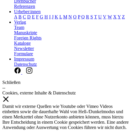
Drehbücher
Referenzen
Urheber:innen
A
B
C
D
E
F
G
H
I
J
K
L
M
N
O
P
Q
R
S
T
U
V
W
X
Y
Z
Verlag
Team
Manuskripte
Foreign Rights
Kataloge
Newsletter
Formulare
Impressum
Datenschutz
Schließen
--
Cookies, externe Inhalte & Datenschutz
Damit wir externe Quellen wie Youtube oder Vimeo Videos
einbetten sowie die dauerhafte Wahl von Hell-/Dunkelmodus und
einen Merkzettel ohne Nutzerkonto anbieten können, muss hierzu
Ihre Entscheidung in einem Cookie gespeichert werden. Eine andere
Anwendung oder Auswertung von Cookies führen wir nicht durch.