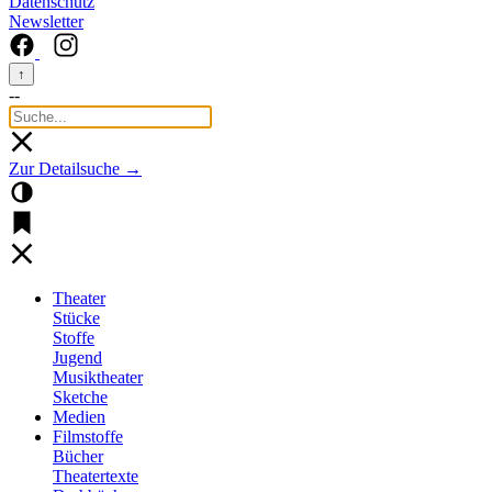
Datenschutz
Newsletter
↑
--
Zur Detailsuche →
Theater
Stücke
Stoffe
Jugend
Musiktheater
Sketche
Medien
Filmstoffe
Bücher
Theatertexte