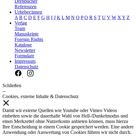
Drehbücher
Referenzen
Urheber:innen
A
B
C
D
E
F
G
H
I
J
K
L
M
N
O
P
Q
R
S
T
U
V
W
X
Y
Z
Verlag
Team
Manuskripte
Foreign Rights
Kataloge
Newsletter
Formulare
Impressum
Datenschutz
Schließen
--
Cookies, externe Inhalte & Datenschutz
Damit wir externe Quellen wie Youtube oder Vimeo Videos
einbetten sowie die dauerhafte Wahl von Hell-/Dunkelmodus und
einen Merkzettel ohne Nutzerkonto anbieten können, muss hierzu
Ihre Entscheidung in einem Cookie gespeichert werden. Eine andere
Anwendung oder Auswertung von Cookies führen wir nicht durch.