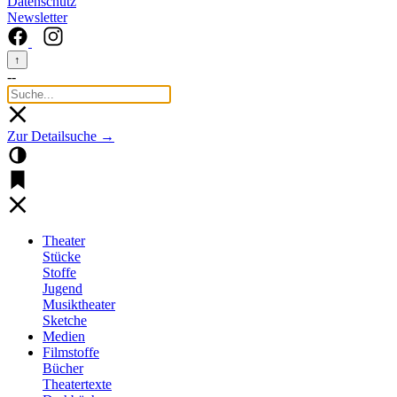
Datenschutz
Newsletter
↑
--
Zur Detailsuche →
Theater
Stücke
Stoffe
Jugend
Musiktheater
Sketche
Medien
Filmstoffe
Bücher
Theatertexte