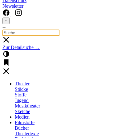
Datenschutz
Newsletter
↑
--
Zur Detailsuche →
Theater
Stücke
Stoffe
Jugend
Musiktheater
Sketche
Medien
Filmstoffe
Bücher
Theatertexte