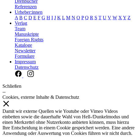
Drehbücher
Referenzen
Urheber:innen
A
B
C
D
E
F
G
H
I
J
K
L
M
N
O
P
Q
R
S
T
U
V
W
X
Y
Z
Verlag
Team
Manuskripte
Foreign Rights
Kataloge
Newsletter
Formulare
Impressum
Datenschutz
Schließen
--
Cookies, externe Inhalte & Datenschutz
Damit wir externe Quellen wie Youtube oder Vimeo Videos
einbetten sowie die dauerhafte Wahl von Hell-/Dunkelmodus und
einen Merkzettel ohne Nutzerkonto anbieten können, muss hierzu
Ihre Entscheidung in einem Cookie gespeichert werden. Eine andere
Anwendung oder Auswertung von Cookies führen wir nicht durch.