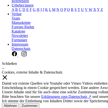
Referenzen
Urheber:innen
A
B
C
D
E
F
G
H
I
J
K
L
M
N
O
P
Q
R
S
T
U
V
W
X
Y
Z
Verlag
Team
Manuskripte
Foreign Rights
Kataloge
Newsletter
Formulare
Impressum
Datenschutz
Schließen
--
Cookies, externe Inhalte & Datenschutz
Damit wir externe Quellen wie Youtube oder Vimeo Videos einbetten
Entscheidung in einem Cookie gespeichert werden. Eine andere Anw
Unsere Inhalte sind für Sie auch ohne eine solche Zustimmung vollstä
Bitte beachten Sie unsere
Erklärungen zum Datenschutz ↗
und unse
Ich stimme der Einbettung von Inhalten Dritter sowie der Speicherun
Ablehnen
Zustimmen