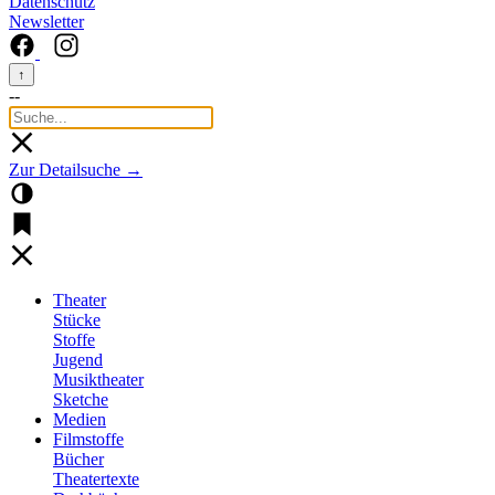
Datenschutz
Newsletter
↑
--
Zur Detailsuche →
Theater
Stücke
Stoffe
Jugend
Musiktheater
Sketche
Medien
Filmstoffe
Bücher
Theatertexte