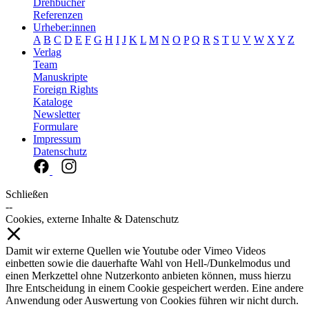
Drehbücher
Referenzen
Urheber:innen
A
B
C
D
E
F
G
H
I
J
K
L
M
N
O
P
Q
R
S
T
U
V
W
X
Y
Z
Verlag
Team
Manuskripte
Foreign Rights
Kataloge
Newsletter
Formulare
Impressum
Datenschutz
Schließen
--
Cookies, externe Inhalte & Datenschutz
Damit wir externe Quellen wie Youtube oder Vimeo Videos
einbetten sowie die dauerhafte Wahl von Hell-/Dunkelmodus und
einen Merkzettel ohne Nutzerkonto anbieten können, muss hierzu
Ihre Entscheidung in einem Cookie gespeichert werden. Eine andere
Anwendung oder Auswertung von Cookies führen wir nicht durch.