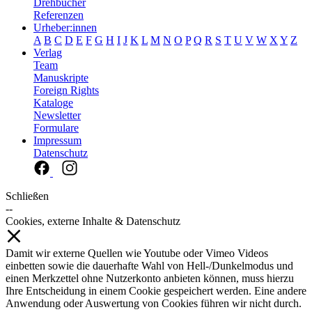
Drehbücher
Referenzen
Urheber:innen
A
B
C
D
E
F
G
H
I
J
K
L
M
N
O
P
Q
R
S
T
U
V
W
X
Y
Z
Verlag
Team
Manuskripte
Foreign Rights
Kataloge
Newsletter
Formulare
Impressum
Datenschutz
Schließen
--
Cookies, externe Inhalte & Datenschutz
Damit wir externe Quellen wie Youtube oder Vimeo Videos
einbetten sowie die dauerhafte Wahl von Hell-/Dunkelmodus und
einen Merkzettel ohne Nutzerkonto anbieten können, muss hierzu
Ihre Entscheidung in einem Cookie gespeichert werden. Eine andere
Anwendung oder Auswertung von Cookies führen wir nicht durch.