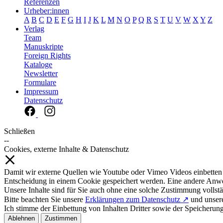
Referenzen
Urheber:innen
A
B
C
D
E
F
G
H
I
J
K
L
M
N
O
P
Q
R
S
T
U
V
W
X
Y
Z
Verlag
Team
Manuskripte
Foreign Rights
Kataloge
Newsletter
Formulare
Impressum
Datenschutz
Schließen
--
Cookies, externe Inhalte & Datenschutz
Damit wir externe Quellen wie Youtube oder Vimeo Videos einbetten
Entscheidung in einem Cookie gespeichert werden. Eine andere Anw
Unsere Inhalte sind für Sie auch ohne eine solche Zustimmung vollstä
Bitte beachten Sie unsere
Erklärungen zum Datenschutz ↗
und unse
Ich stimme der Einbettung von Inhalten Dritter sowie der Speicherun
Ablehnen
Zustimmen