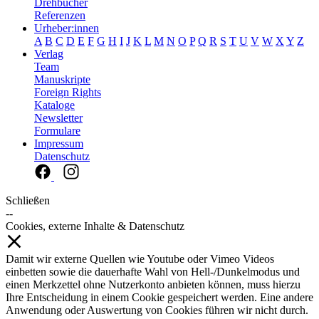
Drehbücher
Referenzen
Urheber:innen
A
B
C
D
E
F
G
H
I
J
K
L
M
N
O
P
Q
R
S
T
U
V
W
X
Y
Z
Verlag
Team
Manuskripte
Foreign Rights
Kataloge
Newsletter
Formulare
Impressum
Datenschutz
Schließen
--
Cookies, externe Inhalte & Datenschutz
Damit wir externe Quellen wie Youtube oder Vimeo Videos
einbetten sowie die dauerhafte Wahl von Hell-/Dunkelmodus und
einen Merkzettel ohne Nutzerkonto anbieten können, muss hierzu
Ihre Entscheidung in einem Cookie gespeichert werden. Eine andere
Anwendung oder Auswertung von Cookies führen wir nicht durch.