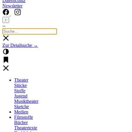
Datenschutz
Newsletter
↑
--
Zur Detailsuche →
Theater
Stücke
Stoffe
Jugend
Musiktheater
Sketche
Medien
Filmstoffe
Bücher
Theatertexte