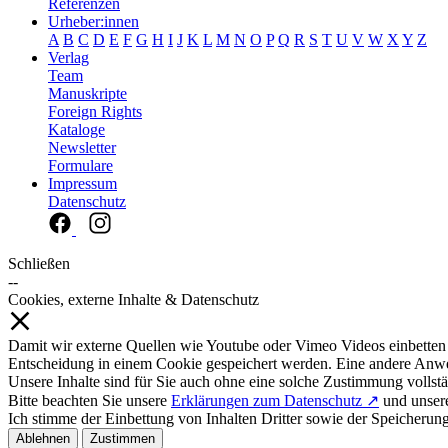
Referenzen
Urheber:innen
A
B
C
D
E
F
G
H
I
J
K
L
M
N
O
P
Q
R
S
T
U
V
W
X
Y
Z
Verlag
Team
Manuskripte
Foreign Rights
Kataloge
Newsletter
Formulare
Impressum
Datenschutz
Schließen
--
Cookies, externe Inhalte & Datenschutz
Damit wir externe Quellen wie Youtube oder Vimeo Videos einbetten
Entscheidung in einem Cookie gespeichert werden. Eine andere Anw
Unsere Inhalte sind für Sie auch ohne eine solche Zustimmung vollstä
Bitte beachten Sie unsere
Erklärungen zum Datenschutz ↗
und unse
Ich stimme der Einbettung von Inhalten Dritter sowie der Speicherun
Ablehnen
Zustimmen