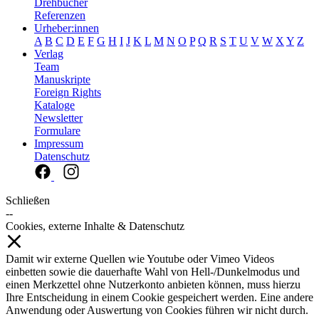
Drehbücher
Referenzen
Urheber:innen
A
B
C
D
E
F
G
H
I
J
K
L
M
N
O
P
Q
R
S
T
U
V
W
X
Y
Z
Verlag
Team
Manuskripte
Foreign Rights
Kataloge
Newsletter
Formulare
Impressum
Datenschutz
Schließen
--
Cookies, externe Inhalte & Datenschutz
Damit wir externe Quellen wie Youtube oder Vimeo Videos
einbetten sowie die dauerhafte Wahl von Hell-/Dunkelmodus und
einen Merkzettel ohne Nutzerkonto anbieten können, muss hierzu
Ihre Entscheidung in einem Cookie gespeichert werden. Eine andere
Anwendung oder Auswertung von Cookies führen wir nicht durch.