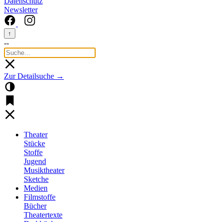
Datenschutz
Newsletter
↑
--
Zur Detailsuche →
Theater
Stücke
Stoffe
Jugend
Musiktheater
Sketche
Medien
Filmstoffe
Bücher
Theatertexte