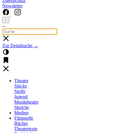
Datenschutz
Newsletter
↑
--
Zur Detailsuche →
Theater
Stücke
Stoffe
Jugend
Musiktheater
Sketche
Medien
Filmstoffe
Bücher
Theatertexte