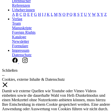
Drehbücher
Referenzen
Urheber:innen
A
B
C
D
E
F
G
H
I
J
K
L
M
N
O
P
Q
R
S
T
U
V
W
X
Y
Z
Verlag
Team
Manuskripte
Foreign Rights
Kataloge
Newsletter
Formulare
Impressum
Datenschutz
Schließen
--
Cookies, externe Inhalte & Datenschutz
Damit wir externe Quellen wie Youtube oder Vimeo Videos
einbetten sowie die dauerhafte Wahl von Hell-/Dunkelmodus und
einen Merkzettel ohne Nutzerkonto anbieten können, muss hierzu
Ihre Entscheidung in einem Cookie gespeichert werden. Eine andere
Anwendung oder Auswertung von Cookies führen wir nicht durch.