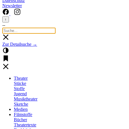
Datenschutz
Newsletter
↑
--
Zur Detailsuche →
Theater
Stücke
Stoffe
Jugend
Musiktheater
Sketche
Medien
Filmstoffe
Bücher
Theatertexte