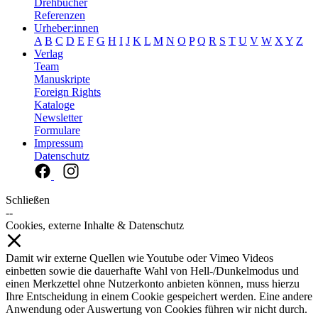
Drehbücher
Referenzen
Urheber:innen
A
B
C
D
E
F
G
H
I
J
K
L
M
N
O
P
Q
R
S
T
U
V
W
X
Y
Z
Verlag
Team
Manuskripte
Foreign Rights
Kataloge
Newsletter
Formulare
Impressum
Datenschutz
Schließen
--
Cookies, externe Inhalte & Datenschutz
Damit wir externe Quellen wie Youtube oder Vimeo Videos
einbetten sowie die dauerhafte Wahl von Hell-/Dunkelmodus und
einen Merkzettel ohne Nutzerkonto anbieten können, muss hierzu
Ihre Entscheidung in einem Cookie gespeichert werden. Eine andere
Anwendung oder Auswertung von Cookies führen wir nicht durch.