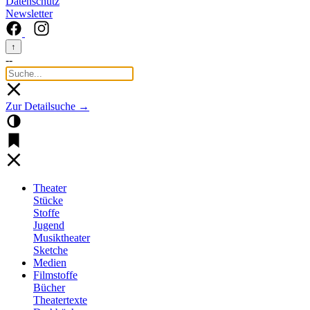
Datenschutz
Newsletter
↑
--
Zur Detailsuche →
Theater
Stücke
Stoffe
Jugend
Musiktheater
Sketche
Medien
Filmstoffe
Bücher
Theatertexte