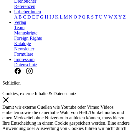
Drehbücher
Referenzen
Urheber:innen
A
B
C
D
E
F
G
H
I
J
K
L
M
N
O
P
Q
R
S
T
U
V
W
X
Y
Z
Verlag
Team
Manuskripte
Foreign Rights
Kataloge
Newsletter
Formulare
Impressum
Datenschutz
Schließen
--
Cookies, externe Inhalte & Datenschutz
Damit wir externe Quellen wie Youtube oder Vimeo Videos
einbetten sowie die dauerhafte Wahl von Hell-/Dunkelmodus und
einen Merkzettel ohne Nutzerkonto anbieten können, muss hierzu
Ihre Entscheidung in einem Cookie gespeichert werden. Eine andere
Anwendung oder Auswertung von Cookies führen wir nicht durch.