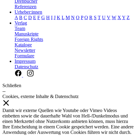
Drehbücher
Referenzen
Urheber:innen
A
B
C
D
E
F
G
H
I
J
K
L
M
N
O
P
Q
R
S
T
U
V
W
X
Y
Z
Verlag
Team
Manuskripte
Foreign Rights
Kataloge
Newsletter
Formulare
Impressum
Datenschutz
Schließen
--
Cookies, externe Inhalte & Datenschutz
Damit wir externe Quellen wie Youtube oder Vimeo Videos
einbetten sowie die dauerhafte Wahl von Hell-/Dunkelmodus und
einen Merkzettel ohne Nutzerkonto anbieten können, muss hierzu
Ihre Entscheidung in einem Cookie gespeichert werden. Eine andere
Anwendung oder Auswertung von Cookies führen wir nicht durch.