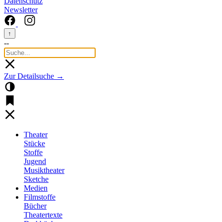
Datenschutz
Newsletter
↑
--
Zur Detailsuche →
Theater
Stücke
Stoffe
Jugend
Musiktheater
Sketche
Medien
Filmstoffe
Bücher
Theatertexte