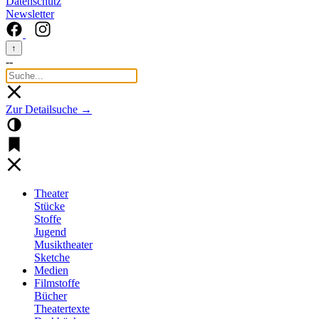
Datenschutz
Newsletter
↑
--
Zur Detailsuche →
Theater
Stücke
Stoffe
Jugend
Musiktheater
Sketche
Medien
Filmstoffe
Bücher
Theatertexte