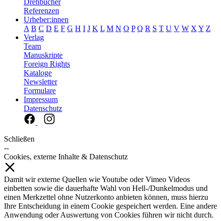
Drehbücher
Referenzen
Urheber:innen
A
B
C
D
E
F
G
H
I
J
K
L
M
N
O
P
Q
R
S
T
U
V
W
X
Y
Z
Verlag
Team
Manuskripte
Foreign Rights
Kataloge
Newsletter
Formulare
Impressum
Datenschutz
Schließen
--
Cookies, externe Inhalte & Datenschutz
Damit wir externe Quellen wie Youtube oder Vimeo Videos
einbetten sowie die dauerhafte Wahl von Hell-/Dunkelmodus und
einen Merkzettel ohne Nutzerkonto anbieten können, muss hierzu
Ihre Entscheidung in einem Cookie gespeichert werden. Eine andere
Anwendung oder Auswertung von Cookies führen wir nicht durch.