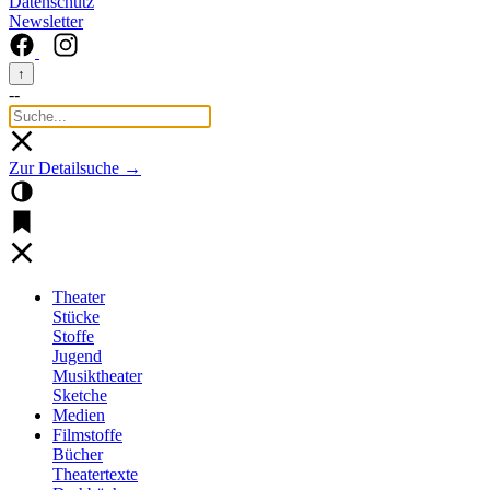
Datenschutz
Newsletter
↑
--
Zur Detailsuche →
Theater
Stücke
Stoffe
Jugend
Musiktheater
Sketche
Medien
Filmstoffe
Bücher
Theatertexte