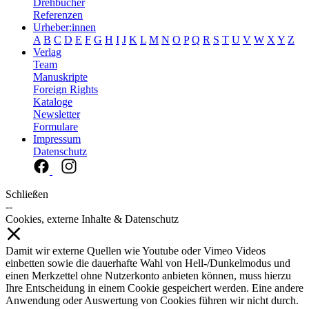
Drehbücher
Referenzen
Urheber:innen
A
B
C
D
E
F
G
H
I
J
K
L
M
N
O
P
Q
R
S
T
U
V
W
X
Y
Z
Verlag
Team
Manuskripte
Foreign Rights
Kataloge
Newsletter
Formulare
Impressum
Datenschutz
Schließen
--
Cookies, externe Inhalte & Datenschutz
Damit wir externe Quellen wie Youtube oder Vimeo Videos
einbetten sowie die dauerhafte Wahl von Hell-/Dunkelmodus und
einen Merkzettel ohne Nutzerkonto anbieten können, muss hierzu
Ihre Entscheidung in einem Cookie gespeichert werden. Eine andere
Anwendung oder Auswertung von Cookies führen wir nicht durch.