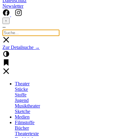
Datenschutz
Newsletter
↑
--
Zur Detailsuche →
Theater
Stücke
Stoffe
Jugend
Musiktheater
Sketche
Medien
Filmstoffe
Bücher
Theatertexte