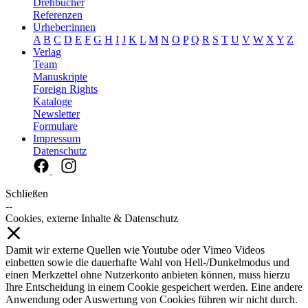
Drehbücher
Referenzen
Urheber:innen
A
B
C
D
E
F
G
H
I
J
K
L
M
N
O
P
Q
R
S
T
U
V
W
X
Y
Z
Verlag
Team
Manuskripte
Foreign Rights
Kataloge
Newsletter
Formulare
Impressum
Datenschutz
Schließen
--
Cookies, externe Inhalte & Datenschutz
Damit wir externe Quellen wie Youtube oder Vimeo Videos
einbetten sowie die dauerhafte Wahl von Hell-/Dunkelmodus und
einen Merkzettel ohne Nutzerkonto anbieten können, muss hierzu
Ihre Entscheidung in einem Cookie gespeichert werden. Eine andere
Anwendung oder Auswertung von Cookies führen wir nicht durch.