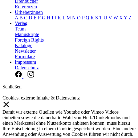
Drehbücher
Referenzen
Urheber:innen
A
B
C
D
E
F
G
H
I
J
K
L
M
N
O
P
Q
R
S
T
U
V
W
X
Y
Z
Verlag
Team
Manuskripte
Foreign Rights
Kataloge
Newsletter
Formulare
Impressum
Datenschutz
Schließen
--
Cookies, externe Inhalte & Datenschutz
Damit wir externe Quellen wie Youtube oder Vimeo Videos
einbetten sowie die dauerhafte Wahl von Hell-/Dunkelmodus und
einen Merkzettel ohne Nutzerkonto anbieten können, muss hierzu
Ihre Entscheidung in einem Cookie gespeichert werden. Eine andere
Anwendung oder Auswertung von Cookies führen wir nicht durch.