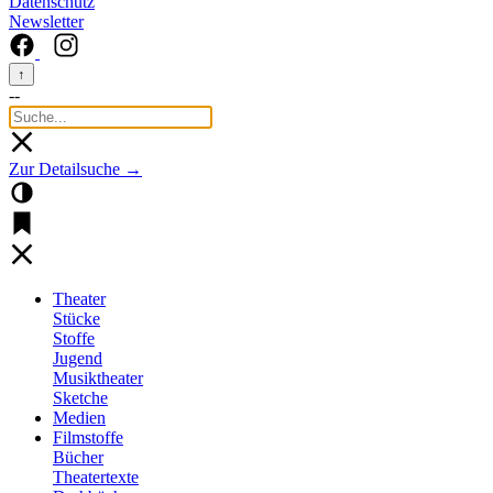
Datenschutz
Newsletter
↑
--
Zur Detailsuche →
Theater
Stücke
Stoffe
Jugend
Musiktheater
Sketche
Medien
Filmstoffe
Bücher
Theatertexte