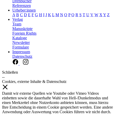
Drehbücher
Referenzen
Urheber:innen
A
B
C
D
E
F
G
H
I
J
K
L
M
N
O
P
Q
R
S
T
U
V
W
X
Y
Z
Verlag
Team
Manuskripte
Foreign Rights
Kataloge
Newsletter
Formulare
Impressum
Datenschutz
Schließen
--
Cookies, externe Inhalte & Datenschutz
Damit wir externe Quellen wie Youtube oder Vimeo Videos
einbetten sowie die dauerhafte Wahl von Hell-/Dunkelmodus und
einen Merkzettel ohne Nutzerkonto anbieten können, muss hierzu
Ihre Entscheidung in einem Cookie gespeichert werden. Eine andere
Anwendung oder Auswertung von Cookies führen wir nicht durch.