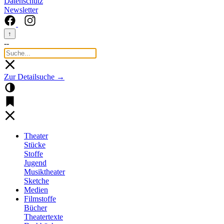
Datenschutz
Newsletter
↑
--
Zur Detailsuche →
Theater
Stücke
Stoffe
Jugend
Musiktheater
Sketche
Medien
Filmstoffe
Bücher
Theatertexte