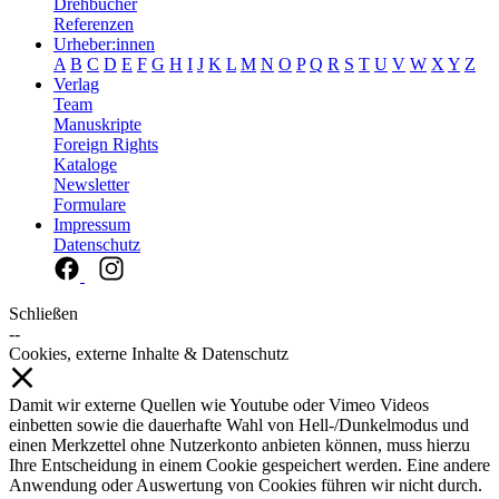
Drehbücher
Referenzen
Urheber:innen
A
B
C
D
E
F
G
H
I
J
K
L
M
N
O
P
Q
R
S
T
U
V
W
X
Y
Z
Verlag
Team
Manuskripte
Foreign Rights
Kataloge
Newsletter
Formulare
Impressum
Datenschutz
Schließen
--
Cookies, externe Inhalte & Datenschutz
Damit wir externe Quellen wie Youtube oder Vimeo Videos
einbetten sowie die dauerhafte Wahl von Hell-/Dunkelmodus und
einen Merkzettel ohne Nutzerkonto anbieten können, muss hierzu
Ihre Entscheidung in einem Cookie gespeichert werden. Eine andere
Anwendung oder Auswertung von Cookies führen wir nicht durch.