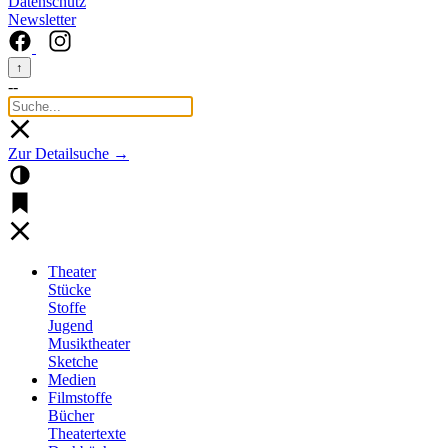
Datenschutz
Newsletter
↑
--
Zur Detailsuche →
Theater
Stücke
Stoffe
Jugend
Musiktheater
Sketche
Medien
Filmstoffe
Bücher
Theatertexte