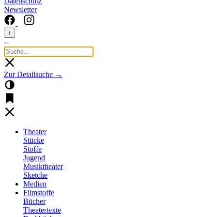
Datenschutz
Newsletter
↑
--
Zur Detailsuche →
Theater
Stücke
Stoffe
Jugend
Musiktheater
Sketche
Medien
Filmstoffe
Bücher
Theatertexte