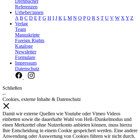
Drehbücher
Referenzen
Urheber:innen
A
B
C
D
E
F
G
H
I
J
K
L
M
N
O
P
Q
R
S
T
U
V
W
X
Y
Z
Verlag
Team
Manuskripte
Foreign Rights
Kataloge
Newsletter
Formulare
Impressum
Datenschutz
Schließen
--
Cookies, externe Inhalte & Datenschutz
Damit wir externe Quellen wie Youtube oder Vimeo Videos
einbetten sowie die dauerhafte Wahl von Hell-/Dunkelmodus und
einen Merkzettel ohne Nutzerkonto anbieten können, muss hierzu
Ihre Entscheidung in einem Cookie gespeichert werden. Eine andere
Anwendung oder Auswertung von Cookies führen wir nicht durch.