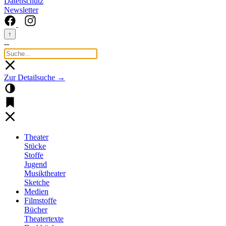
Datenschutz
Newsletter
↑
--
Zur Detailsuche →
Theater
Stücke
Stoffe
Jugend
Musiktheater
Sketche
Medien
Filmstoffe
Bücher
Theatertexte