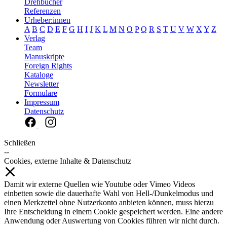
Drehbücher
Referenzen
Urheber:innen
A
B
C
D
E
F
G
H
I
J
K
L
M
N
O
P
Q
R
S
T
U
V
W
X
Y
Z
Verlag
Team
Manuskripte
Foreign Rights
Kataloge
Newsletter
Formulare
Impressum
Datenschutz
Schließen
--
Cookies, externe Inhalte & Datenschutz
Damit wir externe Quellen wie Youtube oder Vimeo Videos
einbetten sowie die dauerhafte Wahl von Hell-/Dunkelmodus und
einen Merkzettel ohne Nutzerkonto anbieten können, muss hierzu
Ihre Entscheidung in einem Cookie gespeichert werden. Eine andere
Anwendung oder Auswertung von Cookies führen wir nicht durch.