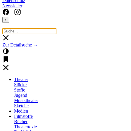
Datenschutz
Newsletter
↑
--
Zur Detailsuche →
Theater
Stücke
Stoffe
Jugend
Musiktheater
Sketche
Medien
Filmstoffe
Bücher
Theatertexte