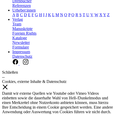
Drehbücher
Referenzen
Urheber:innen
A
B
C
D
E
F
G
H
I
J
K
L
M
N
O
P
Q
R
S
T
U
V
W
X
Y
Z
Verlag
Team
Manuskripte
Foreign Rights
Kataloge
Newsletter
Formulare
Impressum
Datenschutz
Schließen
--
Cookies, externe Inhalte & Datenschutz
Damit wir externe Quellen wie Youtube oder Vimeo Videos
einbetten sowie die dauerhafte Wahl von Hell-/Dunkelmodus und
einen Merkzettel ohne Nutzerkonto anbieten können, muss hierzu
Ihre Entscheidung in einem Cookie gespeichert werden. Eine andere
Anwendung oder Auswertung von Cookies führen wir nicht durch.