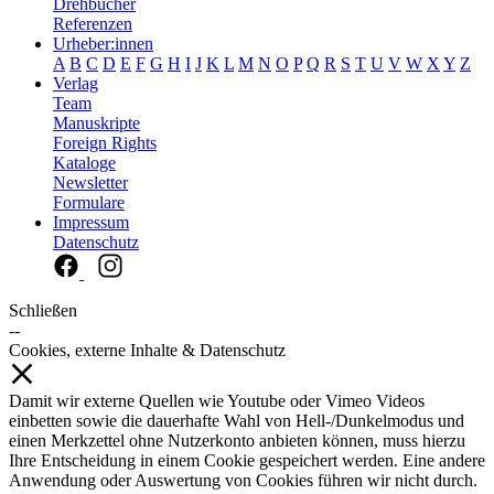
Drehbücher
Referenzen
Urheber:innen
A
B
C
D
E
F
G
H
I
J
K
L
M
N
O
P
Q
R
S
T
U
V
W
X
Y
Z
Verlag
Team
Manuskripte
Foreign Rights
Kataloge
Newsletter
Formulare
Impressum
Datenschutz
Schließen
--
Cookies, externe Inhalte & Datenschutz
Damit wir externe Quellen wie Youtube oder Vimeo Videos
einbetten sowie die dauerhafte Wahl von Hell-/Dunkelmodus und
einen Merkzettel ohne Nutzerkonto anbieten können, muss hierzu
Ihre Entscheidung in einem Cookie gespeichert werden. Eine andere
Anwendung oder Auswertung von Cookies führen wir nicht durch.