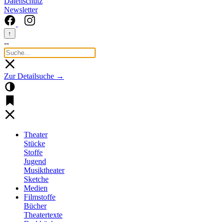
Datenschutz
Newsletter
↑
--
Zur Detailsuche →
Theater
Stücke
Stoffe
Jugend
Musiktheater
Sketche
Medien
Filmstoffe
Bücher
Theatertexte