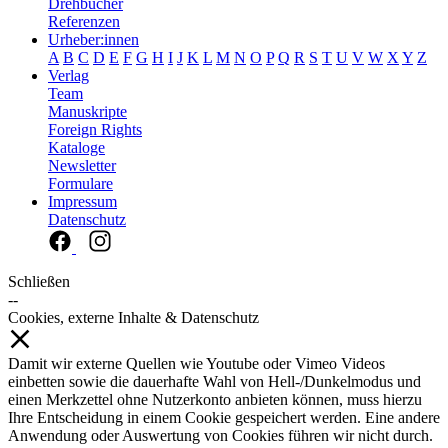
Drehbücher
Referenzen
Urheber:innen
A
B
C
D
E
F
G
H
I
J
K
L
M
N
O
P
Q
R
S
T
U
V
W
X
Y
Z
Verlag
Team
Manuskripte
Foreign Rights
Kataloge
Newsletter
Formulare
Impressum
Datenschutz
Schließen
--
Cookies, externe Inhalte & Datenschutz
Damit wir externe Quellen wie Youtube oder Vimeo Videos
einbetten sowie die dauerhafte Wahl von Hell-/Dunkelmodus und
einen Merkzettel ohne Nutzerkonto anbieten können, muss hierzu
Ihre Entscheidung in einem Cookie gespeichert werden. Eine andere
Anwendung oder Auswertung von Cookies führen wir nicht durch.