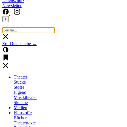
Datenschutz
Newsletter
↑
--
Zur Detailsuche →
Theater
Stücke
Stoffe
Jugend
Musiktheater
Sketche
Medien
Filmstoffe
Bücher
Theatertexte