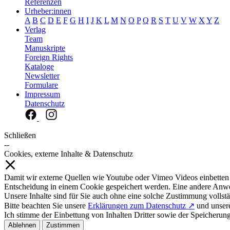
Referenzen
Urheber:innen
A
B
C
D
E
F
G
H
I
J
K
L
M
N
O
P
Q
R
S
T
U
V
W
X
Y
Z
Verlag
Team
Manuskripte
Foreign Rights
Kataloge
Newsletter
Formulare
Impressum
Datenschutz
Schließen
--
Cookies, externe Inhalte & Datenschutz
Damit wir externe Quellen wie Youtube oder Vimeo Videos einbetten
Entscheidung in einem Cookie gespeichert werden. Eine andere Anw
Unsere Inhalte sind für Sie auch ohne eine solche Zustimmung vollstä
Bitte beachten Sie unsere
Erklärungen zum Datenschutz ↗
und unse
Ich stimme der Einbettung von Inhalten Dritter sowie der Speicherun
Ablehnen
Zustimmen