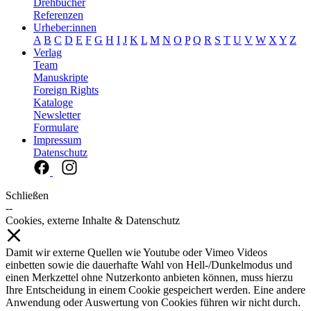
Drehbücher
Referenzen
Urheber:innen
A
B
C
D
E
F
G
H
I
J
K
L
M
N
O
P
Q
R
S
T
U
V
W
X
Y
Z
Verlag
Team
Manuskripte
Foreign Rights
Kataloge
Newsletter
Formulare
Impressum
Datenschutz
Schließen
--
Cookies, externe Inhalte & Datenschutz
Damit wir externe Quellen wie Youtube oder Vimeo Videos
einbetten sowie die dauerhafte Wahl von Hell-/Dunkelmodus und
einen Merkzettel ohne Nutzerkonto anbieten können, muss hierzu
Ihre Entscheidung in einem Cookie gespeichert werden. Eine andere
Anwendung oder Auswertung von Cookies führen wir nicht durch.