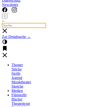
Datenschutz
Newsletter
↑
--
Zur Detailsuche →
Theater
Stücke
Stoffe
Jugend
Musiktheater
Sketche
Medien
Filmstoffe
Bücher
Theatertexte