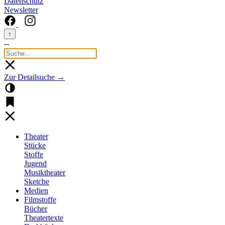
Datenschutz
Newsletter
↑
--
Zur Detailsuche →
Theater
Stücke
Stoffe
Jugend
Musiktheater
Sketche
Medien
Filmstoffe
Bücher
Theatertexte