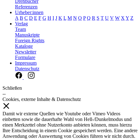
Drehbücher
Referenzen
Urheber:innen
A
B
C
D
E
F
G
H
I
J
K
L
M
N
O
P
Q
R
S
T
U
V
W
X
Y
Z
Verlag
Team
Manuskripte
Foreign Rights
Kataloge
Newsletter
Formulare
Impressum
Datenschutz
Schließen
--
Cookies, externe Inhalte & Datenschutz
Damit wir externe Quellen wie Youtube oder Vimeo Videos
einbetten sowie die dauerhafte Wahl von Hell-/Dunkelmodus und
einen Merkzettel ohne Nutzerkonto anbieten können, muss hierzu
Ihre Entscheidung in einem Cookie gespeichert werden. Eine andere
Anwendung oder Auswertung von Cookies führen wir nicht durch.