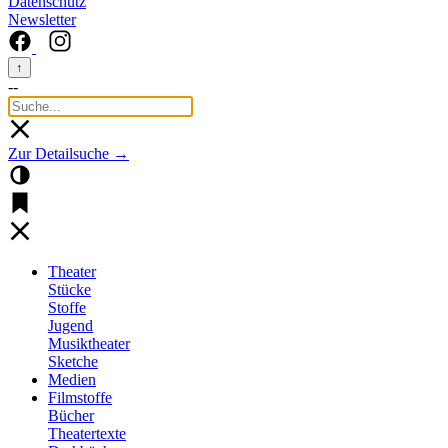
Datenschutz
Newsletter
↑
--
Zur Detailsuche →
Theater
Stücke
Stoffe
Jugend
Musiktheater
Sketche
Medien
Filmstoffe
Bücher
Theatertexte