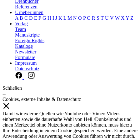
Drehbücher
Referenzen
Urheber:innen
A
B
C
D
E
F
G
H
I
J
K
L
M
N
O
P
Q
R
S
T
U
V
W
X
Y
Z
Verlag
Team
Manuskripte
Foreign Rights
Kataloge
Newsletter
Formulare
Impressum
Datenschutz
Schließen
--
Cookies, externe Inhalte & Datenschutz
Damit wir externe Quellen wie Youtube oder Vimeo Videos
einbetten sowie die dauerhafte Wahl von Hell-/Dunkelmodus und
einen Merkzettel ohne Nutzerkonto anbieten können, muss hierzu
Ihre Entscheidung in einem Cookie gespeichert werden. Eine andere
Anwendung oder Auswertung von Cookies führen wir nicht durch.