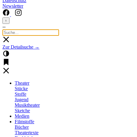
Datenschutz
Newsletter
↑
--
Zur Detailsuche →
Theater
Stücke
Stoffe
Jugend
Musiktheater
Sketche
Medien
Filmstoffe
Bücher
Theatertexte