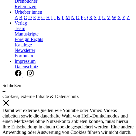
Drehbücher
Referenzen
Urheber:innen
A
B
C
D
E
F
G
H
I
J
K
L
M
N
O
P
Q
R
S
T
U
V
W
X
Y
Z
Verlag
Team
Manuskripte
Foreign Rights
Kataloge
Newsletter
Formulare
Impressum
Datenschutz
Schließen
--
Cookies, externe Inhalte & Datenschutz
Damit wir externe Quellen wie Youtube oder Vimeo Videos
einbetten sowie die dauerhafte Wahl von Hell-/Dunkelmodus und
einen Merkzettel ohne Nutzerkonto anbieten können, muss hierzu
Ihre Entscheidung in einem Cookie gespeichert werden. Eine andere
Anwendung oder Auswertung von Cookies führen wir nicht durch.