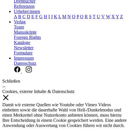
Drehbücher
Referenzen
Urheber:innen
A
B
C
D
E
F
G
H
I
J
K
L
M
N
O
P
Q
R
S
T
U
V
W
X
Y
Z
Verlag
Team
Manuskripte
Foreign Rights
Kataloge
Newsletter
Formulare
Impressum
Datenschutz
Schließen
--
Cookies, externe Inhalte & Datenschutz
Damit wir externe Quellen wie Youtube oder Vimeo Videos
einbetten sowie die dauerhafte Wahl von Hell-/Dunkelmodus und
einen Merkzettel ohne Nutzerkonto anbieten können, muss hierzu
Ihre Entscheidung in einem Cookie gespeichert werden. Eine andere
Anwendung oder Auswertung von Cookies führen wir nicht durch.