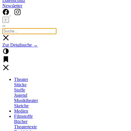
Datenschutz
Newsletter
↑
--
Zur Detailsuche →
Theater
Stücke
Stoffe
Jugend
Musiktheater
Sketche
Medien
Filmstoffe
Bücher
Theatertexte